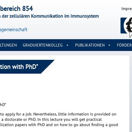
bereich 854
Impr
n der zellulären Kommunikation im Immunsystem
ALTUNGEN
GRADUIERTENKOLLEG
PUBLIKATIONEN
FÖRDE
ation with PhD"
PhD"
to apply for a job. Nevertheless, little information is provided on
 doctorate or PhD. In this lecture you will get practical
plication papers with PhD and on how to go about finding a good