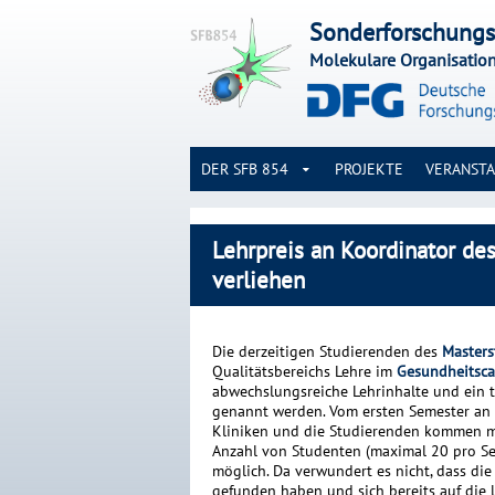
Sonderforschungs
Molekulare Organisatio
DER SFB 854
PROJEKTE
VERANST
Lehrpreis an Koordinator d
verliehen
Die derzeitigen Studierenden des
Master
Qualitätsbereichs Lehre im
Gesundheitsca
abwechslungsreiche Lehrinhalte und ein t
genannt werden. Vom ersten Semester an 
Kliniken und die Studierenden kommen mi
Anzahl von Studenten (maximal 20 pro Se
möglich. Da verwundert es nicht, dass di
gefunden haben und sich bereits auf die l