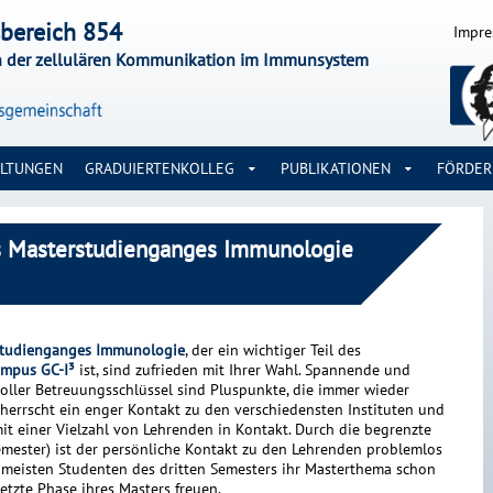
bereich 854
Impr
n der zellulären Kommunikation im Immunsystem
ALTUNGEN
GRADUIERTENKOLLEG
PUBLIKATIONEN
FÖRDE
es Masterstudienganges Immunologie
studienganges Immunologie
, der ein wichtiger Teil des
mpus GC-I³
ist, sind zufrieden mit Ihrer Wahl. Spannende und
oller Betreuungsschlüssel sind Pluspunkte, die immer wieder
herrscht ein enger Kontakt zu den verschiedensten Instituten und
t einer Vielzahl von Lehrenden in Kontakt. Durch die begrenzte
mester) ist der persönliche Kontakt zu den Lehrenden problemlos
e meisten Studenten des dritten Semesters ihr Masterthema schon
etzte Phase ihres Masters freuen.