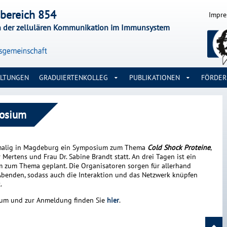
bereich 854
Impr
n der zellulären Kommunikation im Immunsystem
ALTUNGEN
GRADUIERTENKOLLEG
PUBLIKATIONEN
FÖRDE
posium
stmalig in Magdeburg ein Symposium zum Thema
Cold Shock Proteine
,
r Mertens und Frau Dr. Sabine Brandt statt. An drei Tagen ist ein
zum Thema geplant. Die Organisatoren sorgen für allerhand
benden, sodass auch die Interaktion und das Netzwerk knüpfen
.
ium und zur Anmeldung finden Sie
hier
.